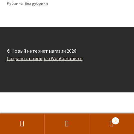
Рубрика:
Без рубрики
© Новый интернет магазин 2026
Создано с помощью WooCommerce
.
0
Search
Search