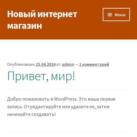
Новый интернет
Перейти
Перейти
Меню
к
к
магазин
навигации
содержимому
Главная
Корзина
Опубликовано
15.04.2024
от
admin
—
1 комментарий
Привет, мир!
Магазин
Мой аккаунт
Добро пожаловать в WordPress. Это ваша первая
Оформление заказа
запись. Отредактируйте или удалите ее, затем
начинайте создавать!
Пример страницы